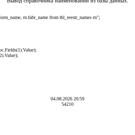
Вывод справочника наименований из базы данных.
ull_form_name, rn.fabr_name from tbl_reestr_names rn
";
с.Fields(1).Value
);
2).Value
);
04.08.2026 20:59
54210