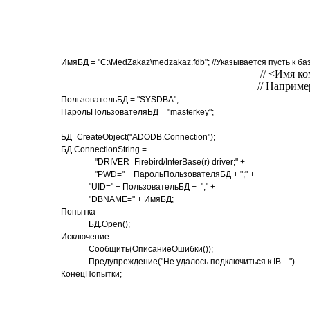
ИмяБД = "C:\MedZakaz\medzakaz.fdb"; //Указывается пусть к б
// <Имя компьютера>:<Путь к 
// Например
ПользовательБД = "SYSDBA";
ПарольПользователяБД = "masterkey";
БД=CreateObject("ADODB.Connection");
БД.ConnectionString =
"DRIVER=Firebird/InterBase(r) driver;" +
"PWD=" + ПарольПользователяБД + ";" +
"UID=" + ПользовательБД + ";" +
"DBNAME=" + ИмяБД;
Попытка
БД.Open();
Исключение
Сообщить(ОписаниеОшибки());
Предупреждение("Не удалось подключиться к IB ...")
КонецПопытки;