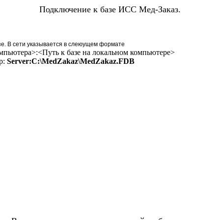
Подключение к базе ИСС Мед-Заказ.
азе. В сети указывается в слеюущем формате
базе на локальном компьютере>
:
Server:C:\MedZakaz\MedZakaz.FDB