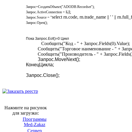
Запрос=СоздатьОбъект("ADODB.Recordset");
Запрос.ActiveConnection = БД;
select rn.code, rn.trade_name || ' ' || rn.f
Запрос.Source = "
Запрос.Open();
Пока Запрос.Eof()=0 Цикл
Сообщить("Код - " +
Запрос.Fields(0).Value
);
Сообщить("Торговое наименование - " +
Запро
Сообщить("Производитель - " +
Запрос.Fields(
Запрос.MoveNext();
КонецЦикла;
Запрос.Close();
Нажмите на рисунок
для загрузки:
Программы
Med-Zakaz
Сервер